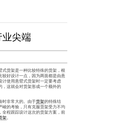
行业尖端
臂式货架是一种比较特殊的货架，根
比较好设计一点，因为两面都是由悬
设计使用悬臂式货架时一定要考虑
的，这就会对货架形成一个额外的
验时非常大的。由于
货架
的特殊结
严峻的考验，只有克服货架受力不均
，全程跟踪设计这次的货架方案，前
货架
。