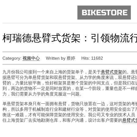
柯瑞德悬臂式货架：引领物流
Category:
视频中心
Written by 蔡婷
Hits: 11682
九月份我公司接到一个来自上海的货架单子，是关于
悬臂式货架
的。悬
据悬臂可分为单悬臂货架和双悬臂货架。从力学的角度来说，双悬臂还
臂的，力量比较平衡，恰好框架算是整个货架的中间支点，但是我们在
到，两边的货物不一定是同时放置的，在某一个阶段，重量也是不一样
力，我们需要从力学的角度克服这一问题。
单悬臂货架本身只有一面拥有悬臂，货物只放置在一边，这对货架的考
构，所以多用于机械制造行业和建材行业等，对货架的使用安全提出了
衡这一难题，才有可能保障货架的使用安全。我公司又专业的技术人员
往上海货架厂去实地勘测仓库，和客户沟通，设计出客户需要的
悬臂式