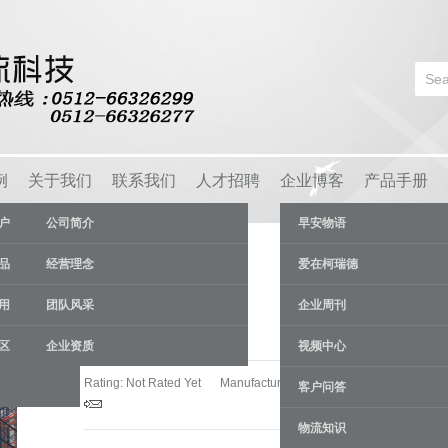
例
关于我们
联系我们
人才招聘
企业博客
产品手册
户
公司简介
早安物语
品
经营理念
爱在柯瑞德
用
团队风采
企业周刊
重型货架
区
企业资质
视频中心
Rating: Not Rated Yet
Manufacturer:
苏州柯瑞德货架厂
客户问答
物流知识