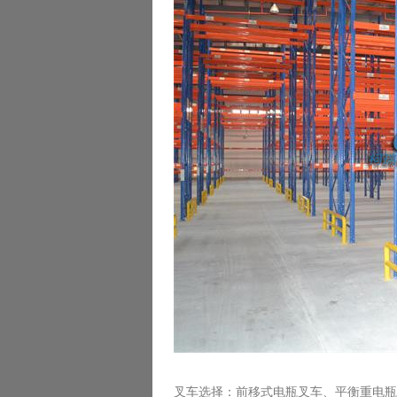
叉车选择：前移式电瓶叉车、平衡重电瓶