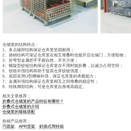
仓储笼的结构特点：
1、多点碰焊结构保证仓库笼坚固耐用；
2、插销结构可保证仓库笼在相互堆叠时也能开启仓储门，方便取物；
3、折弯型金属把手手握自然，开关方便；
4、螺旋型铰链结构保证仓库笼在不用时能折叠，以减少占用空间；
5、铰链补强结构有助于提高仓库铰链强度；
6、底部采用U型槽钢补强，保证仓库笼的承载能力；
7、金属补强结构保证仓库笼相互之间堆叠的稳定性；
8、特殊脚部结构，可使仓库笼自身堆高稳定。
相关文章推荐：
折叠式仓储笼的产品特征有哪些？
折叠式仓储笼的介绍
仓储笼的规格搭配
热销产品推荐：
巧固架
、
APR货架
、
斜插式周转箱