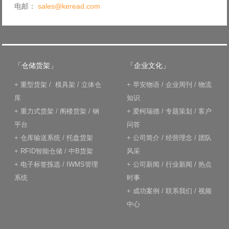
电邮：
sales@keread.com
「仓储货架」
「企业文化」
+
重型货架
/
模具架
/
立体仓
+
早安物语
/
企业周刊
/
物流
库
知识
+
重力式货架
/
阁楼货架
/
钢
+
爱柯瑞德
/
专题策划
/
客户
平台
问答
+
仓库输送系统
/
托盘货架
+
公司简介
/
经营理念
/
团队
+
RFID智能仓储
/
中B货架
风采
+
电子标签拣选
/
IWMS管理
+
公司新闻
/
行业新闻
/
热点
系统
时事
+
成功案例
/
联系我们
/
视频
中心