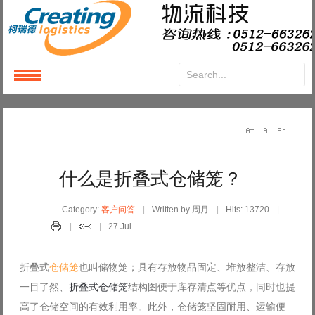
Login
or
Register
User Name
什么是折叠式仓储笼？
Password
Category:
客户问答
Written by 周月
Hits: 13720
27 Jul
Remember Me
折叠式
仓储笼
也叫储物笼；具有存放物品固定、堆放整洁、存放
一目了然、
折叠式仓储笼
结构图便于库存清点等优点，同时也提
高了仓储空间的有效利用率。此外，仓储笼坚固耐用、运输便