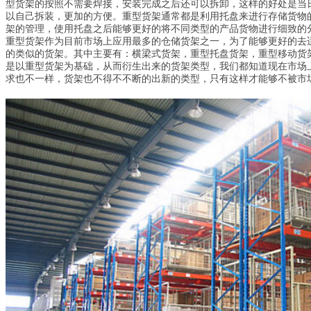
型货架的按照不需要焊接，安装完成之后还可以拆卸，这样的好处是当
以自己拆装，更加的方便。重型货架通常都是利用托盘来进行存储货物
架的管理，使用托盘之后能够更好的将不同类型的产品货物进行细致的
重型货架作为目前市场上应用最多的仓储货架之一，为了能够更好的去
的类似的货架。其中主要有：横梁式货架，重型托盘货架，重型移动货
是以重型货架为基础，从而衍生出来的货架类型，我们都知道现在市场
求也不一样，货架也不得不不断的出新的类型，只有这样才能够不被市