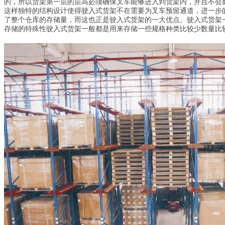
的，所以货架第一层的层高必须确保叉车能够进入到货架内，并且不会
这样独特的结构设计使得驶入式货架不在需要为叉车预留通道，进一步
了整个仓库的存储量，而这也正是驶入式货架的一大优点。驶入式货架
存储的特殊性驶入式货架一般都是用来存储一些规格种类比较少数量比