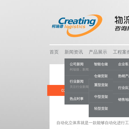
首页
新闻资讯
产品展示
工程案
公司新闻
智能仓储
企业客
柯瑞德，新闻资讯
仓储货架
热销产
行业新闻
重型货架
关注行业新闻，推动行业发展。
物流容器
行业应
02 JUL
中型货架
热点时事
车间设备
销售地
Catego
轻型货架
线棒系统
自动化立体库就是一款能够自动化进行工