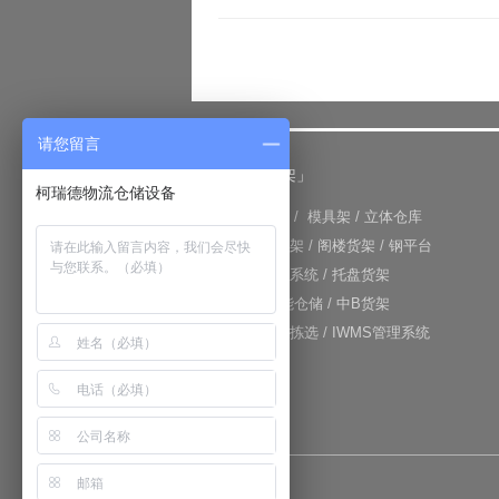
请您留言
「仓储货架」
柯瑞德物流仓储设备
+
重型货架
/
模具架
/
立体仓库
+
重力式货架
/
阁楼货架
/
钢平台
+
仓库输送系统
/
托盘货架
+
RFID智能仓储
/
中B货架
+
电子标签拣选
/
IWMS管理系统
网站地图