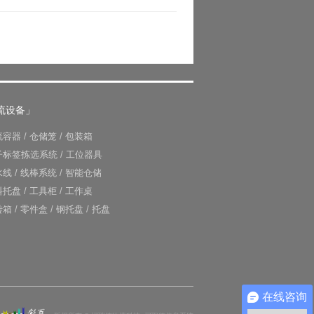
流设备」
流容器
/
仓储笼
/
包装箱
子标签拣选系统
/
工位器具
水线
/
线棒系统
/
智能仓储
料托盘
/
工具柜
/
工作桌
转箱
/
零件盒
/
钢托盘
/
托盘
在线咨询