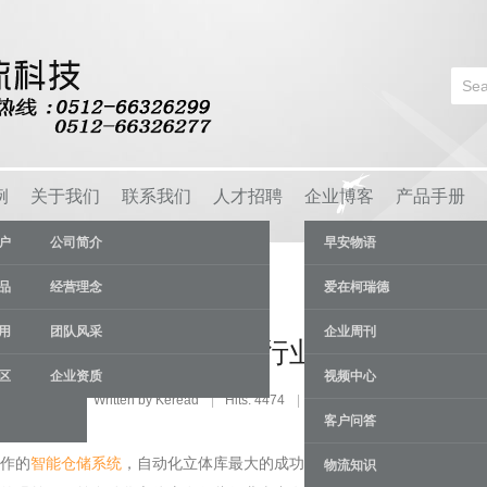
例
关于我们
联系我们
人才招聘
企业博客
产品手册
户
公司简介
早安物语
品
经营理念
爱在柯瑞德
用
团队风采
企业周刊
自动化立体库在哪些行业当中有着广泛
区
企业资质
视频中心
ry:
货架资讯
Written by Keread
Hits: 4474
02 Jul
客户问答
作的
智能仓储系统
，自动化立体库最大的成功就是结合了自动化的科学技
物流知识