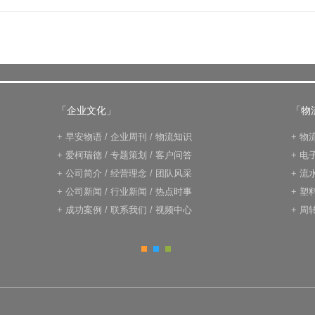
「企业文化」
「物
+
早安物语
/
企业周刊
/
物流知识
+
物
+
爱柯瑞德
/
专题策划
/
客户问答
+
电
+
公司简介
/
经营理念
/
团队风采
+
流
+
公司新闻
/
行业新闻
/
热点时事
+
塑
+
成功案例
/
联系我们
/
视频中心
+
周