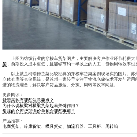
上图为纺织行业的穿梭车货架图片，主要解决客户作业环节耗费大
架
，前期投入成本更低，且能够节约一半以上的人工，货物周转效率也
以上就是柯瑞德货架比较经典的穿梭车货架案例现场实拍图片。苏州
立体仓库等仓储系统，是苏州一家较早专注于物流仓储技术开发与运用
进的物流理念，解决客户货品搬运、分拣、周转等效率问题。
更多阅读：
货架采购有哪些注意要点？
为什么说横梁对横梁货架起着关键作用？
常规的仓库货架询价单包含哪些事项？
产品推荐：
电商货架
、
冷库货架
、
模具货架
、
物流容器
、
工具柜
、
周转箱