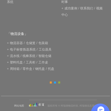
系统
时事
+
成功案例
/
联系我们
/
视频
中心
「物流设备」
+
物流容器
/
仓储笼
/
包装箱
+
电子标签拣选系统
/
工位器具
+
流水线
/
线棒系统
/
智能仓储
+
塑料托盘
/
工具柜
/
工作桌
+
周转箱
/
零件盒
/
钢托盘
/
托盘
网站地图
版权所有 © 柯瑞德物流科技, 柯瑞德信息系统