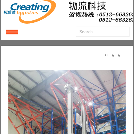
Login
or
Register
User Name
Password
Remember Me