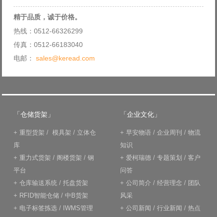
精于品质，诚于价格。
热线：0512-66326299
传真：0512-66183040
电邮：
sales@keread.com
「仓储货架」
「企业文化」
+
重型货架
/
模具架
/
立体仓
+
早安物语
/
企业周刊
/
物流
库
知识
+
重力式货架
/
阁楼货架
/
钢
+
爱柯瑞德
/
专题策划
/
客户
平台
问答
+
仓库输送系统
/
托盘货架
+
公司简介
/
经营理念
/
团队
+
RFID智能仓储
/
中B货架
风采
+
电子标签拣选
/
IWMS管理
+
公司新闻
/
行业新闻
/
热点