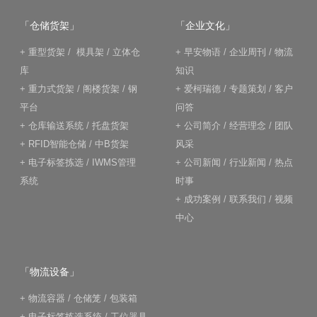
「仓储货架」
「企业文化」
+
重型货架
/
模具架
/
立体仓
+
早安物语
/
企业周刊
/
物流
库
知识
+
重力式货架
/
阁楼货架
/
钢
+
爱柯瑞德
/
专题策划
/
客户
平台
问答
+
仓库输送系统
/
托盘货架
+
公司简介
/
经营理念
/
团队
+
RFID智能仓储
/
中B货架
风采
+
电子标签拣选
/
IWMS管理
+
公司新闻
/
行业新闻
/
热点
系统
时事
+
成功案例
/
联系我们
/
视频
中心
「物流设备」
+
物流容器
/
仓储笼
/
包装箱
+
电子标签拣选系统
/
工位器具