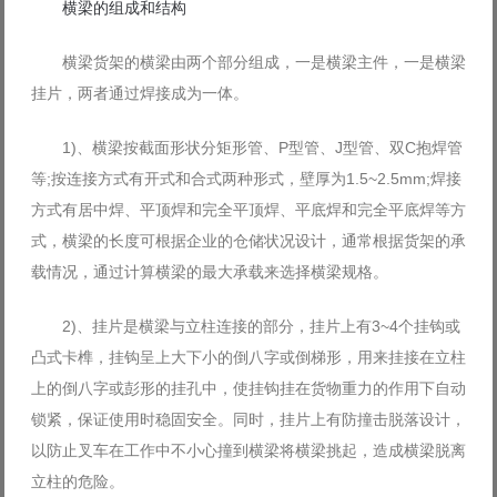
横梁的组成和结构
横梁货架的横梁由两个部分组成，一是横梁主件，一是横梁
挂片，两者通过焊接成为一体。
1)、横梁按截面形状分矩形管、P型管、J型管、双C抱焊管
等;按连接方式有开式和合式两种形式，壁厚为1.5~2.5mm;焊接
方式有居中焊、平顶焊和完全平顶焊、平底焊和完全平底焊等方
式，横梁的长度可根据企业的仓储状况设计，通常根据货架的承
载情况，通过计算横梁的最大承载来选择横梁规格。
2)、挂片是横梁与立柱连接的部分，挂片上有3~4个挂钩或
凸式卡榫，挂钩呈上大下小的倒八字或倒梯形，用来挂接在立柱
上的倒八字或彭形的挂孔中，使挂钩挂在货物重力的作用下自动
锁紧，保证使用时稳固安全。同时，挂片上有防撞击脱落设计，
以防止叉车在工作中不小心撞到横梁将横梁挑起，造成横梁脱离
立柱的危险。