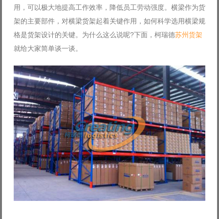
用，可以极大地提高工作效率，降低员工劳动强度。横梁作为货
Log in with Facebook
架的主要部件，对横梁货架起着关键作用，如何科学选用横梁规
Forgot your password?
Forgot your username?
格是货架设计的关键。为什么这么说呢?下面，柯瑞德
苏州货架
就给大家简单谈一谈。