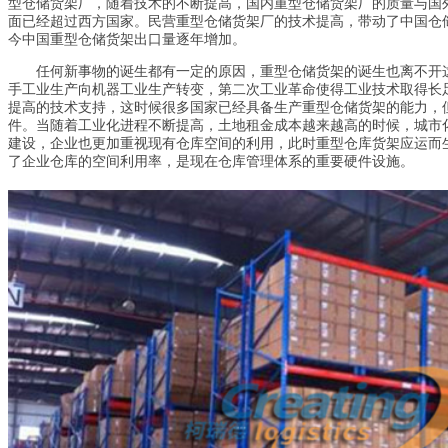
型仓储货架厂，随着技术的不断提高，国内重型仓储货架厂的质量与国
面已经超过西方国家。民营重型仓储货架厂的技术提高，带动了中国仓
今中国重型仓储货架出口量逐年增加。
任何新事物的诞生都有一定的原因，重型仓储货架的诞生也离不开这
手工业生产向机器工业生产转变，第二次工业革命使得工业技术取得长
提高的技术支持，这时候很多国家已经具备生产重型仓储货架的能力，
件。当随着工业化进程不断提高，土地租金成本越来越高的时候，城市
建设，企业也更加重视现有仓库空间的利用，此时重型仓库货架应运而
了企业仓库的空间利用率，是现在仓库管理体系的重要硬件设施。