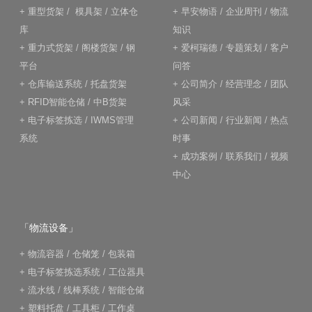
+
重型货架
/
模具架
/
立体仓
+
早安物语
/
企业周刊
/
物流
库
知识
+
重力式货架
/
阁楼货架
/
钢
+
爱柯瑞德
/
专题策划
/
客户
平台
问答
+
仓库输送系统
/
托盘货架
+
公司简介
/
经营理念
/
团队
+
RFID智能仓储
/
中B货架
风采
+
电子标签拣选
/
IWMS管理
+
公司新闻
/
行业新闻
/
热点
系统
时事
+
成功案例
/
联系我们
/
视频
中心
「物流设备」
+
物流容器
/
仓储笼
/
包装箱
+
电子标签拣选系统
/
工位器具
+
流水线
/
线棒系统
/
智能仓储
+
塑料托盘
/
工具柜
/
工作桌