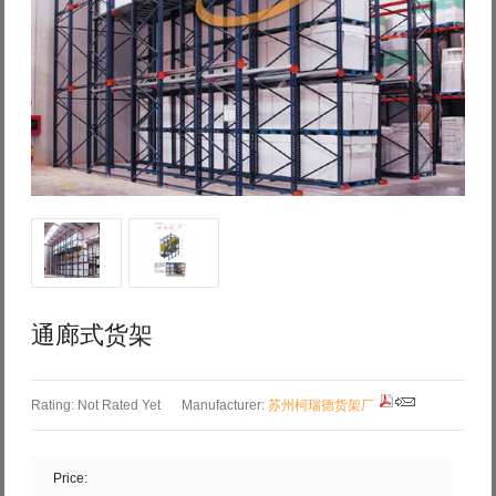
Log in with Facebook
Forgot your password?
Forgot your username?
通廊式货架
Rating: Not Rated Yet
Manufacturer:
苏州柯瑞德货架厂
Price: