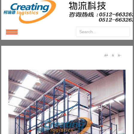
Login
or
Register
User Name
Password
Remember Me