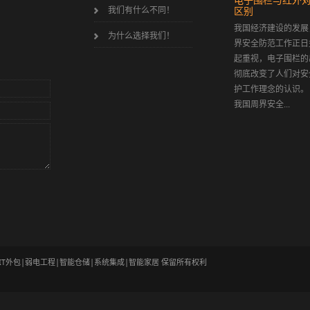
电子围栏与红外
瑞德
我们有什么不同！
区别
我国经济建设的发展
为什么选择我们！
界安全防范工作正日
起重视，电子围栏的
彻底改变了人们对安
护工作理念的认
我国周界安全...
算|IT外包|弱电工程|智能仓储|系统集成|智能家居 保留所有权利