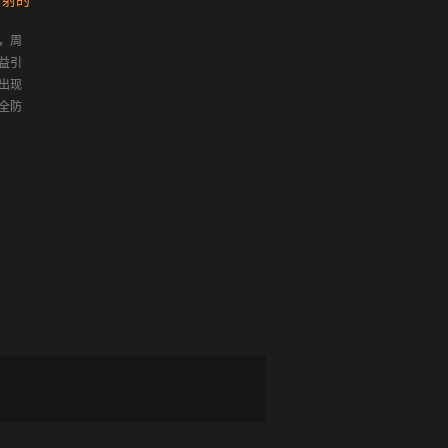
对射的
智能一卡通管理系统
什么是门禁 ? 当前常见
信息系统有限公司是一家...
卡
门禁系统的种类有哪
通管理系统(Smart
些？各有什么优缺点…
，周
Manager) ，即一卡通行解
称出入管理控制系统 通道
益引
决方案，本系统集合门
管理系统. 是一种管理人员
出现
禁、考勤、消费、停车
进出的数字化智能管理系
全防
场、电梯、巡更、电子地
统 .原始的门禁系统概念其
识。
图、管理中...
实早就在我们生活 中。例
如：我们家家...