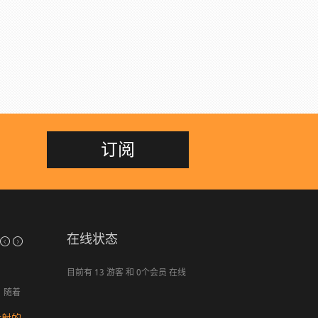
订阅
在线状态
关于柯瑞德信息系统有限公司
目前有 13 游客 和 0个会员 在线
将您企
门禁
随着
业中的IT部门的职能全部或部分外包，集中
智能
, 又
精力发展您企业的核心业务！ 苏州柯
一