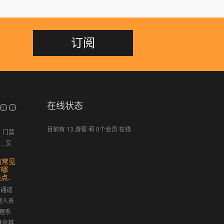
订阅
在线状态
关于柯瑞德信息系统有限公司
目前有 13 游客 和 0个会员 在线
门禁
将您企
, 又
业中的IT部门的职能全部或部分外包，集中
随着
智能
精力发展您企业的核心业务！ 苏州柯
一
前常见
电子围栏与红外对射的
智能一卡通管理系统
信息系统有限公司是一家...
卡
有哪
区别
通管理系统(Smart
点…
我国经济建设的发展，周
Manager) ，即一卡通行解
 通道
界安全防范工作正日益引
决方案，本系统集合门
理人员
起重视，电子围栏的出现
禁、考勤、消费、停车
理系
彻底改变了人们对安全防
场、电梯、巡更、电子地
概念其