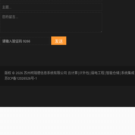
版权 © 2026 苏州柯瑞德信息系统有限公司 云计算|IT外包|弱电工程|智能仓储|系统集
苏ICP备12026526号-1