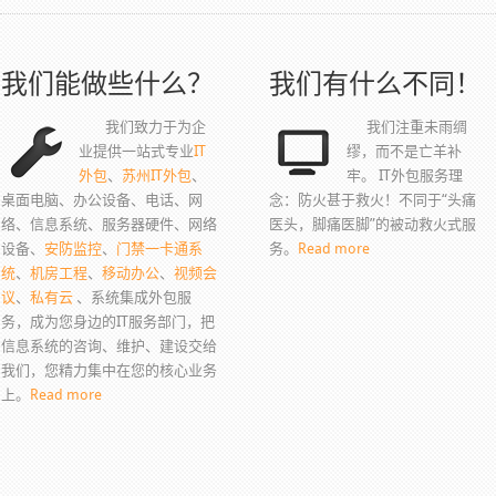
我们能做些什么？
我们有什么不同！
我们致力于为企
我们注重未雨绸
业提供一站式专业
IT
缪，而不是亡羊补
外包
、
苏州IT外包
、
牢。 IT外包服务理
桌面电脑、办公设备、电话、网
念：防火甚于救火！不同于“头痛
络、信息系统、服务器硬件、网络
医头，脚痛医脚”的被动救火式服
设备、
安防监控
、
门禁一卡通系
务。
Read more
统
、
机房工程
、
移动办公
、
视频会
议
、
私有云
、系统集成外包服
务，成为您身边的IT服务部门，把
信息系统的咨询、维护、建设交给
我们，您精力集中在您的核心业务
上。
Read more