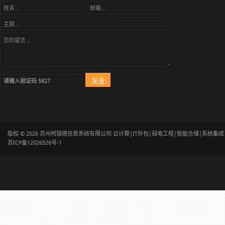
版权 © 2026 苏州柯瑞德信息系统有限公司 云计算|IT外包|弱电工程|智能仓储|系统集
苏ICP备12026526号-1