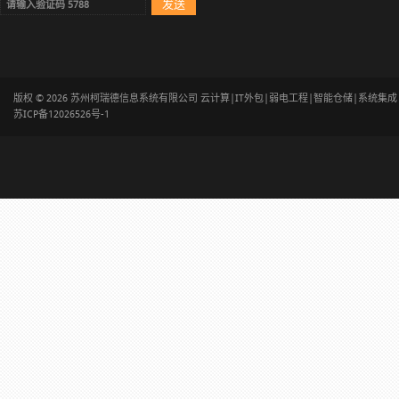
版权 © 2026 苏州柯瑞德信息系统有限公司 云计算|IT外包|弱电工程|智能仓储|系统集
苏ICP备12026526号-1