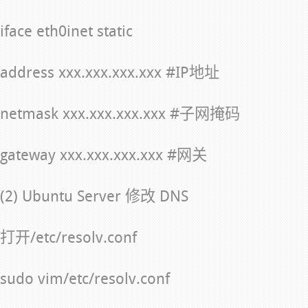
iface eth0inet static
address xxx.xxx.xxx.xxx #IP地址
netmask xxx.xxx.xxx.xxx #子网掩码
gateway xxx.xxx.xxx.xxx #网关
(2) Ubuntu Server 修改 DNS
打开/etc/resolv.conf
sudo vim/etc/resolv.conf