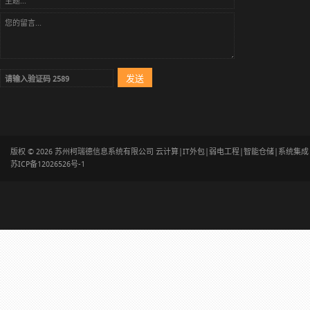
版权 © 2026 苏州柯瑞德信息系统有限公司 云计算|IT外包|弱电工程|智能仓储|系统集
苏ICP备12026526号-1