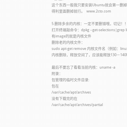
这个东西一般我只要安装Ubuntu就会第一删掉t
得利里面删掉就行。 www.2cto.com
5.删除多余的内核：一定不要删错哦，切记！
打开终端敲命令：dpkg --get-selections|grep l
有image的就是内核文件
删除老的内核文件：
sudo apt-get remove 内核文件名（例如：linux-i
内核删除，释放空间了，应该能释放130－14
最后不要忘了看看当前内核：uname -a
附录：
包管理的临时文件目录:
包在
/var/cache/apt/archives
没有下载完的在
/var/cache/apt/archives/partial