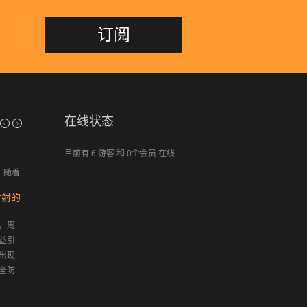
订阅
在线状态
简介
目前有 6 游客 和 0个会员 在线
苏州柯瑞德信息系统是一家优秀的专注于为中小型企
门禁
供信息系统集成服务的企业。我们的IT工程师都具备国际认
随着
, 又
智能
微软、思科等专家证书，我们以专业的服务、合...
一
对射的
什么是门禁 ? 当前常见
智能一卡通管理系统
卡
门禁系统的种类有哪
通管理系统(Smart
些？各有什么优缺点…
，周
Manager) ，即一卡通行解
称出入管理控制系统 通道
益引
决方案，本系统集合门
管理系统. 是一种管理人员
出现
禁、考勤、消费、停车
进出的数字化智能管理系
全防
场、电梯、巡更、电子地
统 .原始的门禁系统概念其
识。
图、管理中...
实早就在我们生活 中。例