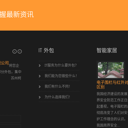
握最新资讯
IT 外包
智能家居
限公司
弱电工程简介
公司
IT服务为什么要外包？
将您企
综合布线 智能家居 程控数字电话 闭路监控 防盗
部分外包，集中
报警 智能一卡通 背景音乐及公共广播
业提
我们能为您做些什么！
务！ 苏州柯
证的
电子围栏与红外
我们有什么不同！
区别
我国经济建设的发展
为什么选择我们！
界安全防范工作正日
起重视，电子围栏的
彻底改变了人们对安
护工作理念的认
我国周界安全...