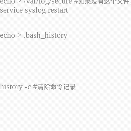
echo > /var/log/secure #
如果没有这个文件
service syslog restart
echo > .bash_history
history -c #
清除命令记录