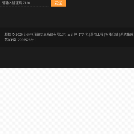
版权 © 2026 苏州柯瑞德信息系统有限公司 云计算|IT外包|弱电工程|智能仓储|系统集
苏ICP备12026526号-1