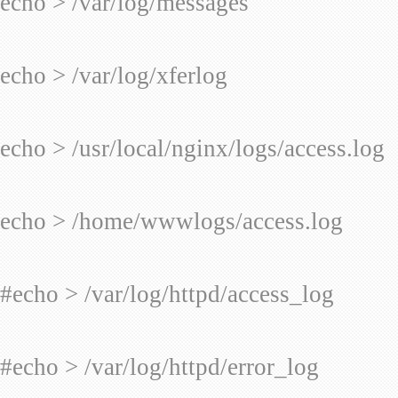
echo > /var/log/messages
echo > /var/log/xferlog
echo > /usr/local/nginx/logs/access.log
echo > /home/wwwlogs/access.log
#echo > /var/log/httpd/access_log
#echo > /var/log/httpd/error_log