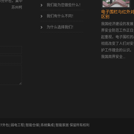
部分外包，集中
报警 智能一卡通 背景音乐及公共广播
业提
我们能为您做些什么！
务！ 苏州柯
证的
电子围栏与红外
我们有什么不同！
区别
我国经济建设的发展
为什么选择我们！
界安全防范工作正日
起重视，电子围栏的
彻底改变了人们对安
护工作理念的认
我国周界安全...
算|IT外包|弱电工程|智能仓储|系统集成|智能家居 保留所有权利