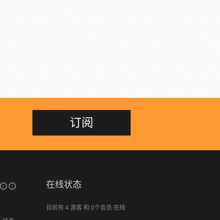
订阅
在线状态
简介
目前有 4 游客 和 0个会员 在线
苏州柯瑞德信息系统是一家优秀的专注于为中小型企
门禁