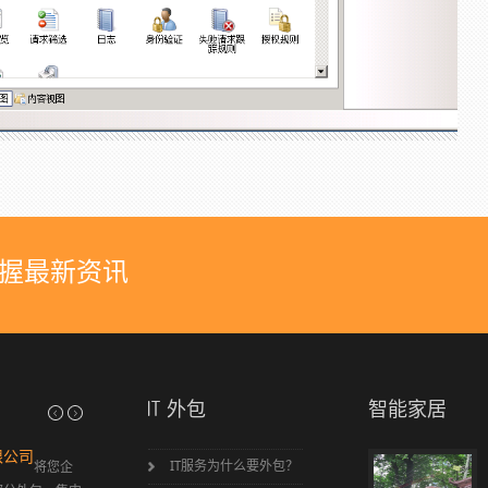
握最新资讯
IT 外包
智能家居
限公司
弱电工程简介
公司
IT服务为什么要外包？
将您企
综合布线 智能家居 程控数字电话 闭路监控 防盗