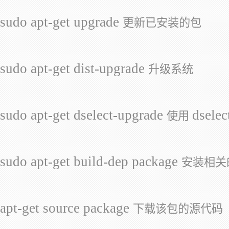
sudo apt-get upgrade
更新已安装的包
sudo apt-get dist-upgrade
升级系统
sudo apt-get dselect-upgrade
dselec
使用
sudo apt-get build-dep package
安装相关
apt-get source package
下载该包的源代码