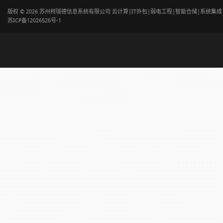
版权 © 2026 苏州柯瑞德信息系统有限公司 云计算|IT外包|弱电工程|智能仓储|系统集
苏ICP备12026526号-1