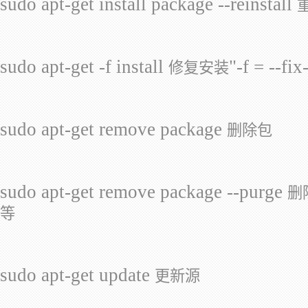
sudo apt-get install package --reinstall
sudo apt-get -f install
"-f = --fi
修复安装
sudo apt-get remove package
删除包
sudo apt-get remove package --purge
删
等
sudo apt-get update
更新源