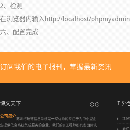
2、检测
在浏览器内输入http://localhost/phpmyadmin
六、配置完成
订阅我们的电子报刊，掌握最新资讯
博文天下
IT 外
公司简介
弱电工程简介
IT
苏州柯瑞德信息系统是一家优秀的专注于为中小型企
综合
业提供信息系统集成服务的企业。我们的IT工程师都具备国际认
报警 智能一卡通 
我们