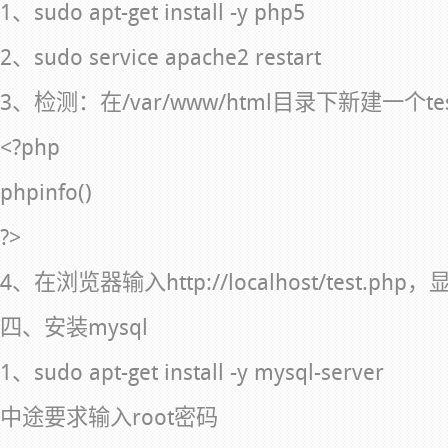
1、sudo apt-get install -y php5
2、sudo service apache2 restart
3、检测：在/var/www/html目录下新建一个t
<?php
phpinfo()
?>
4、在浏览器输入http://localhost/test.p
四、安装mysql
1、sudo apt-get install -y mysql-server
中途要求输入root密码