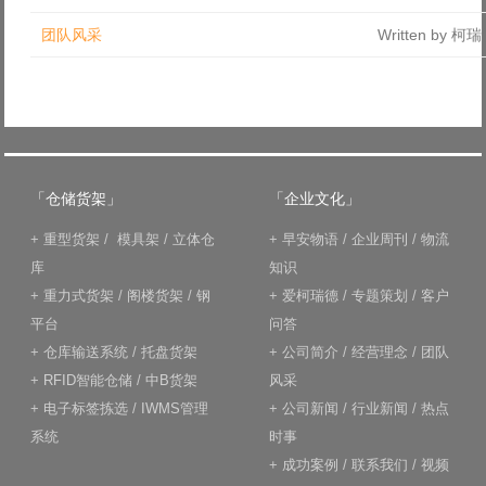
Log in with Facebook
团队风采
Written by 柯
Forgot your password?
Forgot your username?
「仓储货架」
「企业文化」
+
重型货架
/
模具架
/
立体仓
+
早安物语
/
企业周刊
/
物流
库
知识
+
重力式货架
/
阁楼货架
/
钢
+
爱柯瑞德
/
专题策划
/
客户
平台
问答
+
仓库输送系统
/
托盘货架
+
公司简介
/
经营理念
/
团队
+
RFID智能仓储
/
中B货架
风采
+
电子标签拣选
/
IWMS管理
+
公司新闻
/
行业新闻
/
热点
系统
时事
+
成功案例
/
联系我们
/
视频