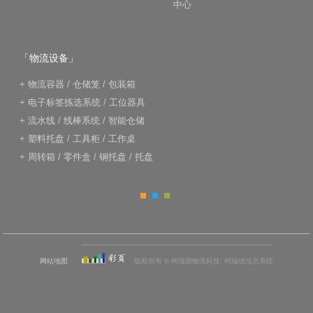
中心
「物流设备」
+
物流容器
/
仓储笼
/
包装箱
+
电子标签拣选系统
/
工位器具
+
流水线
/
线棒系统
/
智能仓储
+
塑料托盘
/
工具柜
/
工作桌
+
周转箱
/
零件盒
/
钢托盘
/
托盘
网站地图
版权所有 © 柯瑞德物流科技, 柯瑞德信息系统