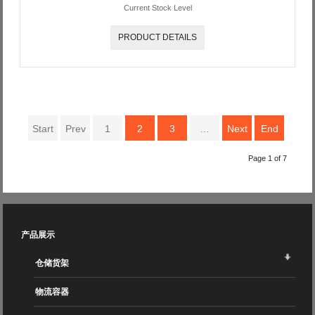
Current Stock Level
PRODUCT DETAILS
Start
Prev
1
2
3
…
Next
End
Page 1 of 7
产品展示
仓储货架
物流容器