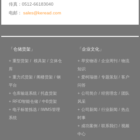
传真：0512-66183040
电邮：
sales@keread.com
「仓储货架」
「企业文化」
+
重型货架
/
模具架
/
立体仓
+
早安物语
/
企业周刊
/
物流
库
知识
+
重力式货架
/
阁楼货架
/
钢
+
爱柯瑞德
/
专题策划
/
客户
平台
问答
+
仓库输送系统
/
托盘货架
+
公司简介
/
经营理念
/
团队
+
RFID智能仓储
/
中B货架
风采
+
电子标签拣选
/
IWMS管理
+
公司新闻
/
行业新闻
/
热点
系统
时事
+
成功案例
/
联系我们
/
视频
中心