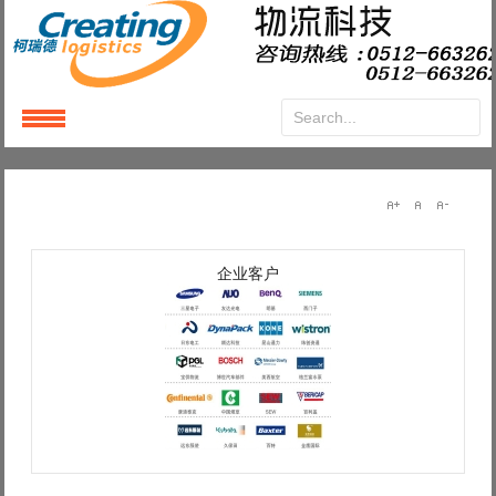
Login
or
Register
User Name
企业客户
Password
Remember Me