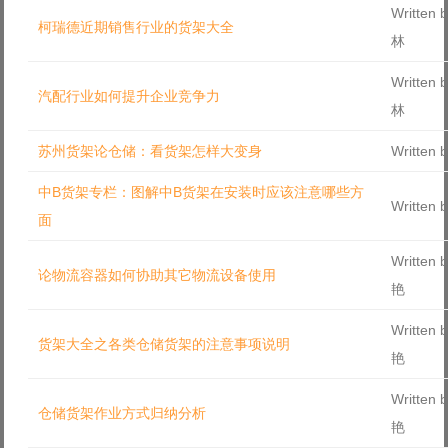
Written
柯瑞德近期销售行业的货架大全
林
Written
汽配行业如何提升企业竞争力
林
苏州货架论仓储：看货架怎样大变身
Written
中B货架专栏：图解中B货架在安装时应该注意哪些方
Written
面
Written
论物流容器如何协助其它物流设备使用
艳
Written
货架大全之各类仓储货架的注意事项说明
艳
Written
仓储货架作业方式归纳分析
艳