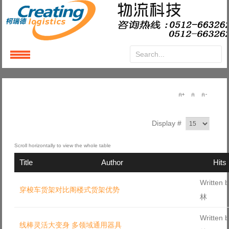
Login
or
Register
User Name
Display #
Password
Title
Author
Hits
Remember Me
Written
穿梭车货架对比阁楼式货架优势
林
Written
线棒灵活大变身 多领域通用器具