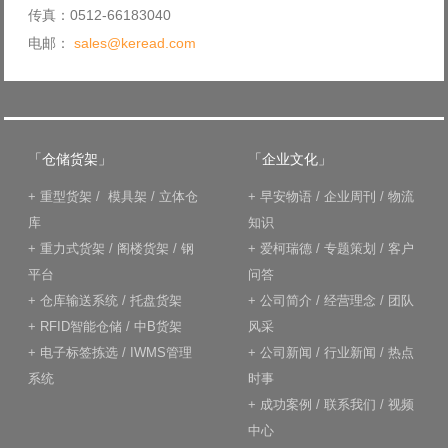
传真：0512-66183040
电邮：
sales@keread.com
「仓储货架」
「企业文化」
+
重型货架
/
模具架
/
立体仓
+
早安物语
/
企业周刊
/
物流
库
知识
+
重力式货架
/
阁楼货架
/
钢
+
爱柯瑞德
/
专题策划
/
客户
平台
问答
+
仓库输送系统
/
托盘货架
+
公司简介
/
经营理念
/
团队
+
RFID智能仓储
/
中B货架
风采
+
电子标签拣选
/
IWMS管理
+
公司新闻
/
行业新闻
/
热点
系统
时事
+
成功案例
/
联系我们
/
视频
中心