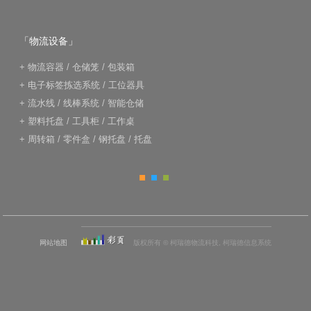
「物流设备」
+
物流容器
/
仓储笼
/
包装箱
+
电子标签拣选系统
/
工位器具
+
流水线
/
线棒系统
/
智能仓储
+
塑料托盘
/
工具柜
/
工作桌
+
周转箱
/
零件盒
/
钢托盘
/
托盘
网站地图
版权所有 © 柯瑞德物流科技, 柯瑞德信息系统