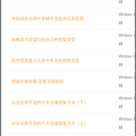
林
Log in with Facebook
Written
Forgot your password?
半自动化仓库中穿梭车货架优点及应用
Forgot your username?
林
Written
由横梁式货架衍生的几种货架类型
林
Written
苏州货架盘点仓库中常见的四类货架
林
Written
货架价格较量 定要见招拆招
林
Written
企业仓库可选的十大仓储货架大全（下）
林
Written
企业仓库可选的十大仓储货架大全（上）
林