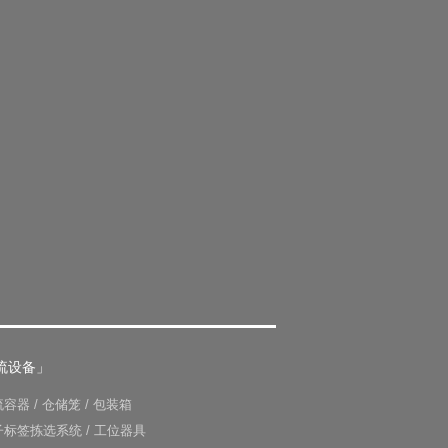
流设备」
流容器
/
仓储笼
/
包装箱
子标签拣选系统
/
工位器具