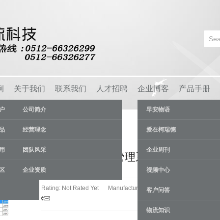
例
关于我们
联系我们
人才招聘
企业博客
产品手册
户
公司简介
早安物语
品
经营理念
爱在柯瑞德
用
团队风采
企业周刊
IWMS智能仓库管理系统
区
企业资质
视频中心
Rating: Not Rated Yet
Manufacturer:
苏州柯瑞德货架厂
客户问答
物流知识