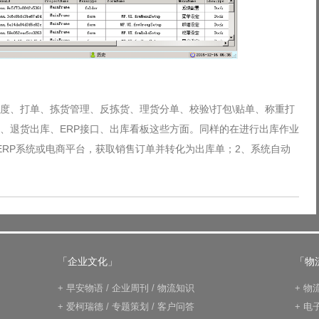
度、打单、拣货管理、反拣货、理货分单、校验\打包\贴单、称重打
、退货出库、ERP接口、出库看板这些方面。同样的在进行出库作业
ERP系统或电商平台，获取销售订单并转化为出库单；2、系统自动
「企业文化」
「物
+
早安物语
/
企业周刊
/
物流知识
+
物
+
爱柯瑞德
/
专题策划
/
客户问答
+
电