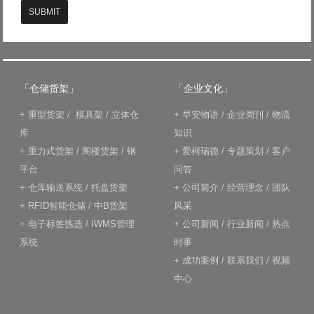
SUBMIT
「仓储货架」
「企业文化」
+
重型货架
/
模具架
/
立体仓
+
早安物语
/
企业周刊
/
物流
库
知识
+
重力式货架
/
阁楼货架
/
钢
+
爱柯瑞德
/
专题策划
/
客户
平台
问答
+
仓库输送系统
/
托盘货架
+
公司简介
/
经营理念
/
团队
+
RFID智能仓储
/
中B货架
风采
+
电子标签拣选
/
IWMS管理
+
公司新闻
/
行业新闻
/
热点
系统
时事
+
成功案例
/
联系我们
/
视频
中心