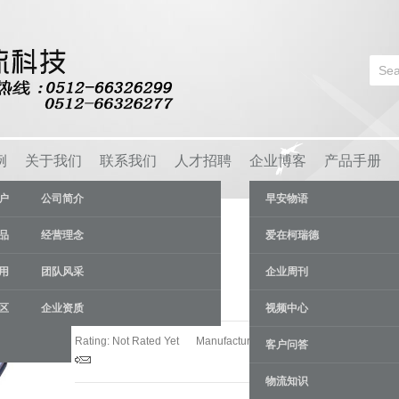
例
关于我们
联系我们
人才招聘
企业博客
产品手册
户
公司简介
早安物语
品
经营理念
爱在柯瑞德
用
团队风采
企业周刊
钢托盘
区
企业资质
视频中心
Rating: Not Rated Yet
Manufacturer:
苏州柯瑞德货架厂
客户问答
物流知识