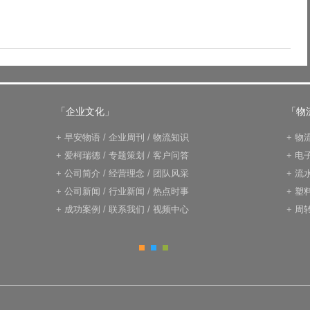
「企业文化」
「物
+
早安物语
/
企业周刊
/
物流知识
+
物
+
爱柯瑞德
/
专题策划
/
客户问答
+
电
+
公司简介
/
经营理念
/
团队风采
+
流
+
公司新闻
/
行业新闻
/
热点时事
+
塑
+
成功案例
/
联系我们
/
视频中心
+
周