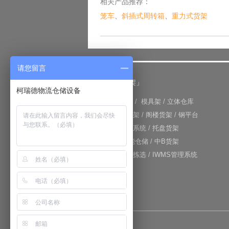
相关产品推荐：
笼车
、
斜插式周转箱
、
重力式货架
请您留言
「仓储货架」
柯瑞德物流仓储设备
+
重型货架
/
模具架
/
立体仓库
+
重力式货架
/
阁楼货架
/
钢平台
+
仓库输送系统
/
托盘货架
+
RFID智能仓储
/
中B货架
+
电子标签拣选
/
IWMS管理系统
网站地图