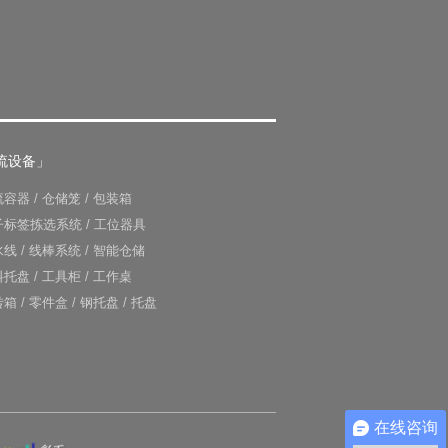
流设备」
流容器
/
仓储笼
/
包装箱
子标签拣选系统
/
工位器具
水线
/
线棒系统
/
智能仓储
料托盘
/
工具柜
/
工作桌
转箱
/
零件盒
/
钢托盘
/
托盘
在线咨询