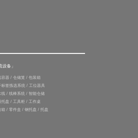
流设备」
流容器
/
仓储笼
/
包装箱
子标签拣选系统
/
工位器具
水线
/
线棒系统
/
智能仓储
料托盘
/
工具柜
/
工作桌
转箱
/
零件盒
/
钢托盘
/
托盘