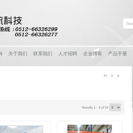
Login
or
Register
例
关于我们
联系我们
人才招聘
企业博客
产品手册
User Name
户
公司简介
早安物语
品
经营理念
爱在柯瑞德
Password
用
团队风采
企业周刊
区
企业资质
视频中心
Remember Me
Results 1 - 9 of 54
客户问答
物流知识