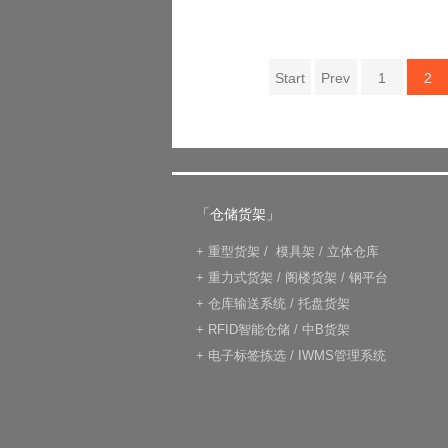
Start
Prev
1
2
「仓储货架」
+
重型货架
/
模具架
/
立体仓库
+
重力式货架
/
阁楼货架
/
钢平台
+
仓库输送系统
/
托盘货架
+
RFID智能仓储
/
中B货架
+
电子标签拣选
/
IWMS管理系统