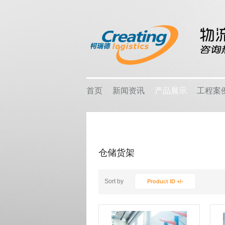
首页
新闻资讯
产品展示
工程案
公司新闻
智能仓储
企业客
柯瑞德，新闻资讯
仓储货架
热销产
行业新闻
重型货架
仓储货架
关注行业新闻，推动行业发展。
物流容器
行业应
中型货架
热点时事
车间设备
销售地
Sort by
Product ID +/-
轻型货架
线棒系统