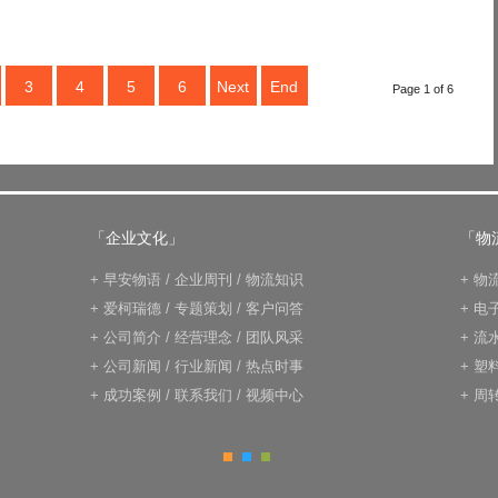
3
4
5
6
Next
End
Page 1 of 6
「企业文化」
「物
+
早安物语
/
企业周刊
/
物流知识
+
物
+
爱柯瑞德
/
专题策划
/
客户问答
+
电
+
公司简介
/
经营理念
/
团队风采
+
流
+
公司新闻
/
行业新闻
/
热点时事
+
塑
+
成功案例
/
联系我们
/
视频中心
+
周