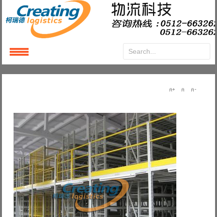
Login
or
Register
User Name
Password
Remember Me