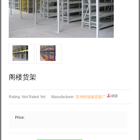
Log in with Facebook
Forgot your password?
Forgot your username?
阁楼货架
Rating: Not Rated Yet
Manufacturer:
苏州柯瑞德货架厂
Price: