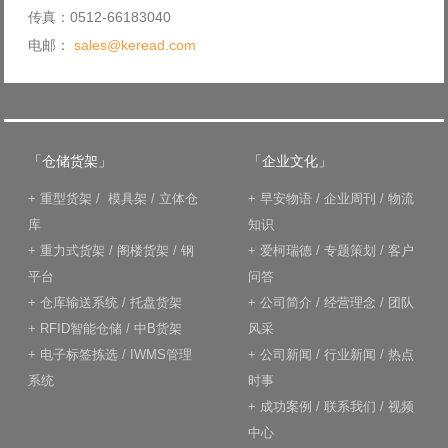
传真：0512-66183040
电邮：
sales@keread.com
「仓储货架」
「企业文化」
+
重型货架
/
模具架
/
立体仓
+
早安物语
/
企业周刊
/
物流
库
知识
+
重力式货架
/
阁楼货架
/
钢
+
爱柯瑞德
/
专题策划
/
客户
平台
问答
+
仓库输送系统
/
托盘货架
+
公司简介
/
经营理念
/
团队
+
RFID智能仓储
/
中B货架
风采
+
电子标签拣选
/
IWMS管理
+
公司新闻
/
行业新闻
/
热点
系统
时事
+
成功案例
/
联系我们
/
视频
中心