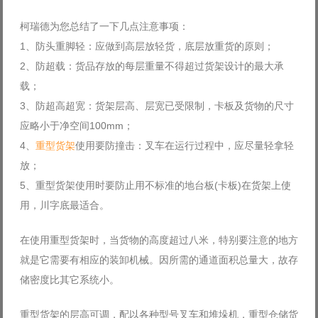
Log in with Facebook
柯瑞德为您总结了一下几点注意事项：
Forgot your password?
1、防头重脚轻：应做到高层放轻货，底层放重货的原则；
Forgot your username?
2、防超载：货品存放的每层重量不得超过货架设计的最大承
载；
3、防超高超宽：货架层高、层宽已受限制，卡板及货物的尺寸
应略小于净空间100mm；
4、
重型货架
使用要防撞击：叉车在运行过程中，应尽量轻拿轻
放；
5、重型货架使用时要防止用不标准的地台板(卡板)在货架上使
用，川字底最适合。
在使用重型货架时，当货物的高度超过八米，特别要注意的地方
就是它需要有相应的装卸机械。因所需的通道面积总量大，故存
储密度比其它系统小。
重型货架的层高可调，配以各种型号叉车和堆垛机，重型仓储货