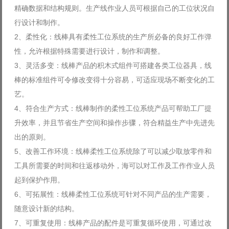
精确数据和结构规则。生产线作业人员可根据自己的工位状况自
Log in with Facebook
行设计和制作。
Forgot your password?
Forgot your username?
2、柔性化：线棒具有柔性工位系统的生产所必备的良好工作弹
性，允许根据特殊需要进行设计，制作和调整。
3、灵活多变：线棒产品的积木式组件可搭建各类工位器具，线
棒的标准组件可令修改变得十分容易，可适应现场不断变化的工
艺。
4、符合生产方式：线棒制作的柔性工位系统产品可帮助工厂提
升效率，并且节省生产空间和操作步骤，符合精益生产中先进先
出的原则。
5、改善工作环境：线棒柔性工位系统除了可以减少取放零件和
工具所需要的时间和往返移动外，海可以对工作及工作作业人员
起到保护作用。
6、可拓展性：线棒柔性工位系统可针对不同产品的生产需要，
随意设计新的结构。
7、可重复使用：线棒产品的配件是可重复循环使用，可通过改