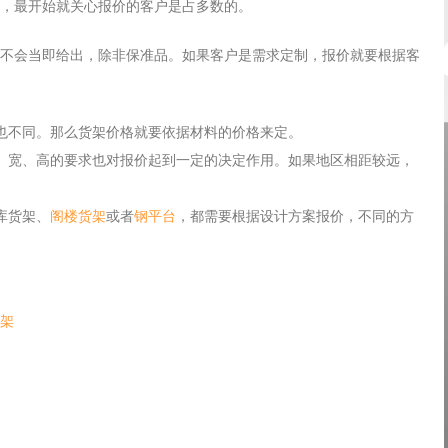
，最开始就关心报价的客户是占多数的。
Log in with Facebook
专题策划
Forgot your password?
不会当即给出，除非保准品。如果客户是需求定制，报价就要根据客
Forgot your username?
也不同。那么货架价格就要依据材料的价格来定。
、宽、高的要求也对报价起到一定的决定作用。如果地区相距较远，
库货架、
阁楼货架
或者
钢平台
，都需要根据设计方案报价，不同的方
架