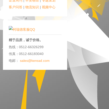
企业周刊
|
早安物语
|
专题策划
客户问答
|
物流知识
|
视频中心
精于品质，诚于价格。
热线：0512-66326299
传真：0512-66183040
电邮：
sales@keread.com