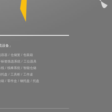
流设备」
流容器
/
仓储笼
/
包装箱
子标签拣选系统
/
工位器具
水线
/
线棒系统
/
智能仓储
料托盘
/
工具柜
/
工作桌
转箱
/
零件盒
/
钢托盘
/
托盘