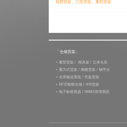
悬臂货架
、
江苏货架
、
重型货架
「仓储货架」
+
重型货架
/
模具架
/
立体仓库
+
重力式货架
/
阁楼货架
/
钢平台
+
仓库输送系统
/
托盘货架
+
RFID智能仓储
/
中B货架
+
电子标签拣选
/
IWMS管理系统