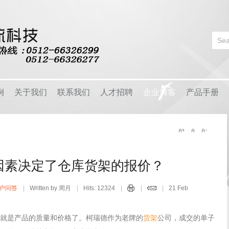
Login
or
Register
例
关于我们
联系我们
人才招聘
企业博客
产品手册
User Name
户
公司简介
早安物语
品
经营理念
爱在柯瑞德
Password
用
团队风采
企业周刊
因素决定了仓库货架的报价？
区
企业资质
视频中心
Remember Me
户问答
Written by 周月
Hits: 12324
21 Feb
客户问答
就是产品的质量和价格了。柯瑞德作为老牌的
货架
公司，成交的单子
物流知识