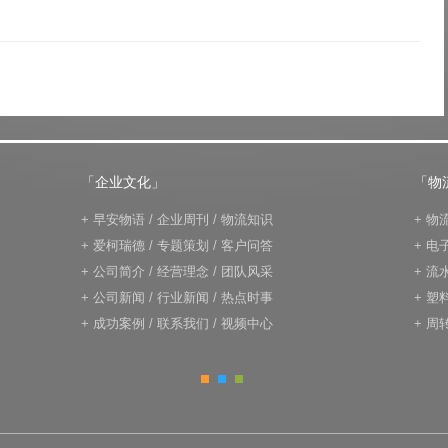
「企业文化」
「物
+
早安物语
/
企业周刊
/
物流知识
+
物
+
爱柯瑞德
/
专题策划
/
客户问答
+
电
+
公司简介
/
经营理念
/
团队风采
+
流
+
公司新闻
/
行业新闻
/
热点时事
+
塑
+
成功案例
/
联系我们
/
视频中心
+
周