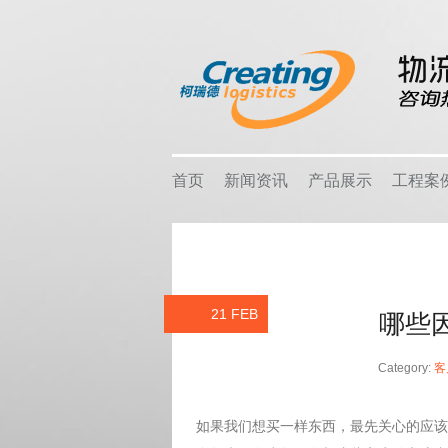
首页
新闻资讯
产品展示
工程案
公司新闻
智能仓储
企业客
柯瑞德，新闻资讯
仓储货架
热销产
行业新闻
重型货架
关注行业新闻，推动行业发展。
物流容器
行业应
21 FEB
哪些
中型货架
热点时事
车间设备
销售地
Category:
客
轻型货架
线棒系统
如果我们想买一样东西，最先关心的应该