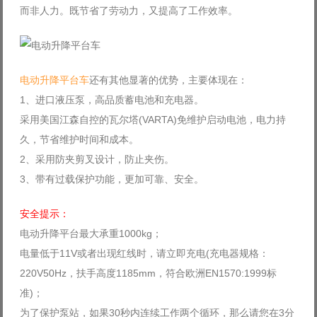
而非人力。既节省了劳动力，又提高了工作效率。
Log in with Facebook
Forgot your password?
Forgot your username?
电动升降平台车
还有其他显著的优势，主要体现在：
1、进口液压泵，高品质蓄电池和充电器。
采用美国江森自控的瓦尔塔(VARTA)免维护启动电池，电力持
久，节省维护时间和成本。
2、采用防夹剪叉设计，防止夹伤。
3、带有过载保护功能，更加可靠、安全。
安全提示：
电动升降平台最大承重1000kg；
电量低于11V或者出现红线时，请立即充电(充电器规格：
220V50Hz，扶手高度1185mm，符合欧洲EN1570:1999标
准)；
为了保护泵站，如果30秒内连续工作两个循环，那么请您在3分