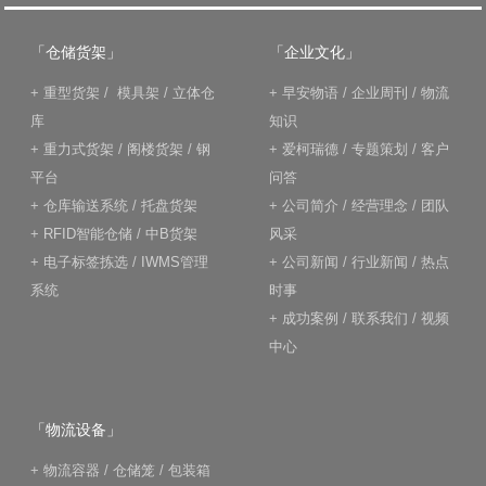
「仓储货架」
「企业文化」
+
重型货架
/
模具架
/
立体仓
+
早安物语
/
企业周刊
/
物流
库
知识
+
重力式货架
/
阁楼货架
/
钢
+
爱柯瑞德
/
专题策划
/
客户
平台
问答
+
仓库输送系统
/
托盘货架
+
公司简介
/
经营理念
/
团队
+
RFID智能仓储
/
中B货架
风采
+
电子标签拣选
/
IWMS管理
+
公司新闻
/
行业新闻
/
热点
系统
时事
+
成功案例
/
联系我们
/
视频
中心
「物流设备」
+
物流容器
/
仓储笼
/
包装箱