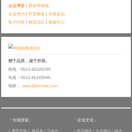
企业博客
|
爱在柯瑞德
企业周刊
|
早安物语
|
专题策划
客户问答
|
物流知识
|
视频中心
精于品质，诚于价格。
热线：0512-66326299
传真：0512-66183040
电邮：
sales@keread.com
「仓储货架」
「企业文化」
+
重型货架
/
模具架
/
立体仓
+
早安物语
/
企业周刊
/
物流