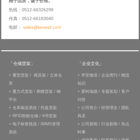
精于品质，诚于价格。
热线：0512-66326299
传真：0512-66183040
电邮：
sales@keread.com
「仓储货架」
「企业文化」
+
重型货架
/
模具架
/
立体仓
+
早安物语
/
企业周刊
/
物流
库
知识
+
重力式货架
/
阁楼货架
/
钢
+
爱柯瑞德
/
专题策划
/
客户
平台
问答
+
仓库输送系统
/
托盘货架
+
公司简介
/
经营理念
/
团队
+
RFID智能仓储
/
中B货架
风采
+
电子标签拣选
/
IWMS管理
+
公司新闻
/
行业新闻
/
热点
系统
时事