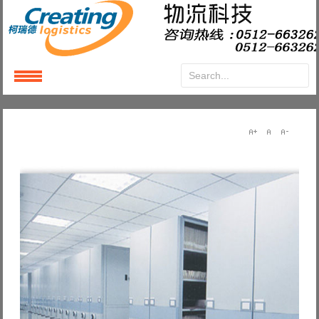
Login
or
Register
User Name
Password
Remember Me