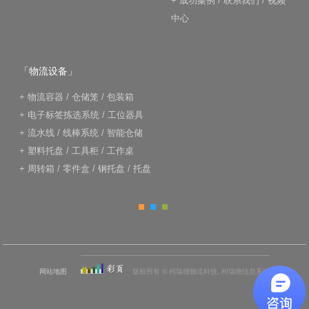
+
成功案例
/
联系我们
/
视频
中心
「物流设备」
+
物流容器
/
仓储笼
/
包装箱
+
电子标签拣选系统
/
工位器具
+
流水线
/
线棒系统
/
智能仓储
+
塑料托盘
/
工具柜
/
工作桌
+
周转箱
/
零件盒
/
钢托盘
/
托盘
网站地图
版权所有 © 柯瑞德物流科技, 柯瑞德信息系统