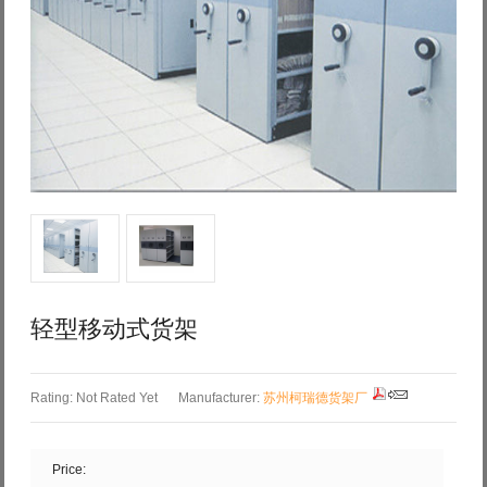
Log in with Facebook
Forgot your password?
Forgot your username?
轻型移动式货架
Rating: Not Rated Yet
Manufacturer:
苏州柯瑞德货架厂
Price: