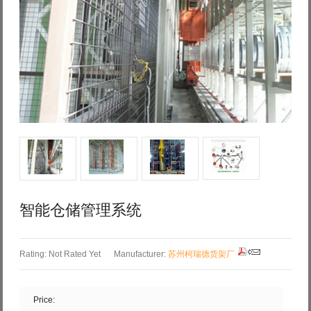
Log in with Facebook
Forgot your password?
Forgot your username?
智能仓储管理系统
Rating: Not Rated Yet
Manufacturer:
苏州柯瑞德货架厂
Price: