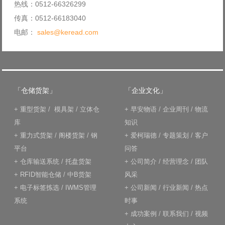
热线：0512-66326299
传真：0512-66183040
电邮：
sales@keread.com
「仓储货架」
「企业文化」
+
重型货架
/
模具架
/
立体仓
+
早安物语
/
企业周刊
/
物流
库
知识
+
重力式货架
/
阁楼货架
/
钢
+
爱柯瑞德
/
专题策划
/
客户
平台
问答
+
仓库输送系统
/
托盘货架
+
公司简介
/
经营理念
/
团队
+
RFID智能仓储
/
中B货架
风采
+
电子标签拣选
/
IWMS管理
+
公司新闻
/
行业新闻
/
热点
系统
时事
+
成功案例
/
联系我们
/
视频