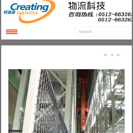
Login
or
Register
User Name
Password
Remember Me