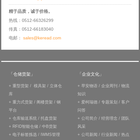
精于品质，诚于价格。
热线：0512-66326299
传真：0512-66183040
电邮：
sales@keread.com
「仓储货架」
「企业文化」
+
重型货架
/
模具架
/
立体仓
+
早安物语
/
企业周刊
/
物流
库
知识
+
重力式货架
/
阁楼货架
/
钢
+
爱柯瑞德
/
专题策划
/
客户
平台
问答
+
仓库输送系统
/
托盘货架
+
公司简介
/
经营理念
/
团队
+
RFID智能仓储
/
中B货架
风采
+
电子标签拣选
/
IWMS管理
+
公司新闻
/
行业新闻
/
热点