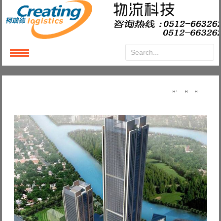
Login
or
Register
User Name
Password
Remember Me