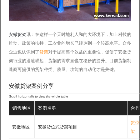
安徽货架
讯：在这样一个天时地利人和的大环境下，加上科技的
推动、政策的扶持，工农业的增长已经达到一个较高水平。众多
企业也认识到了
货架
对于提高整个效益的重要性，促使了安徽货
架行业的迅速崛起，货架的需求量也在稳步的提升。目前货架制
造商可提供的货架种类、质量、功能的自动化才是关键。
安徽货架案例分享
销售地区
案例名称
合作
货位
安徽地区
安徽货位式货架项目
架