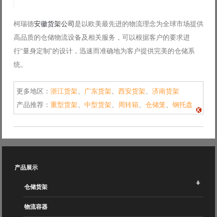
柯瑞德
安徽货架公司
是以欧美最先进的物流理念为全球市场提供
高品质的仓储物流设备及相关服务，可以根据客户的要求进
行“量身定制”的设计，迅速而准确地为客户提供完美的仓储系
统。
更多地区：
浙江货架
、
广东货架
、
西安货架
、
济南货架
产品推荐：
重型货架
、
中型货架
、
周转箱
、
仓储笼
、
钢托盘
产品展示
仓储货架
物流容器