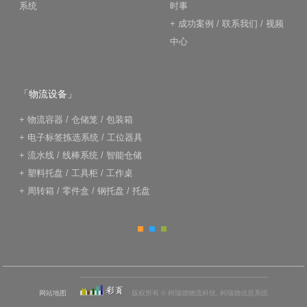
系统
时事
+
成功案例
/
联系我们
/
视频
中心
「物流设备」
+
物流容器
/
仓储笼
/
包装箱
+
电子标签拣选系统
/
工位器具
+
流水线
/
线棒系统
/
智能仓储
+
塑料托盘
/
工具柜
/
工作桌
+
周转箱
/
零件盒
/
钢托盘
/
托盘
网站地图
版权所有 © 柯瑞德物流科技, 柯瑞德信息系统