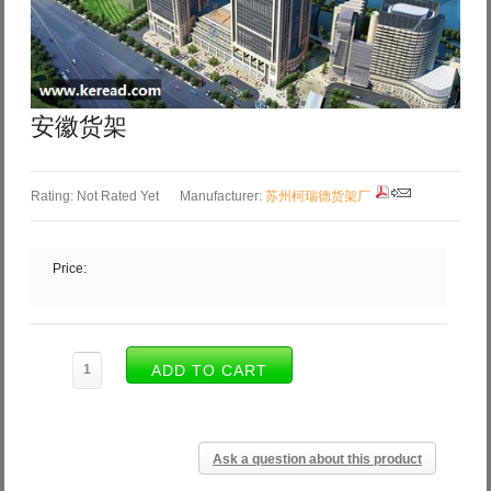
Log in with Facebook
Forgot your password?
Forgot your username?
安徽货架
Rating: Not Rated Yet
Manufacturer:
苏州柯瑞德货架厂
Price:
Ask a question about this product