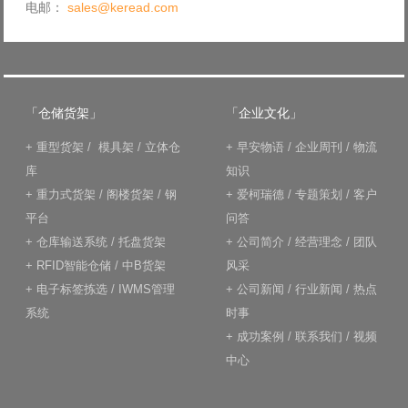
电邮：
sales@keread.com
「仓储货架」
「企业文化」
+
重型货架
/
模具架
/
立体仓
+
早安物语
/
企业周刊
/
物流
库
知识
+
重力式货架
/
阁楼货架
/
钢
+
爱柯瑞德
/
专题策划
/
客户
平台
问答
+
仓库输送系统
/
托盘货架
+
公司简介
/
经营理念
/
团队
+
RFID智能仓储
/
中B货架
风采
+
电子标签拣选
/
IWMS管理
+
公司新闻
/
行业新闻
/
热点
系统
时事
+
成功案例
/
联系我们
/
视频
中心