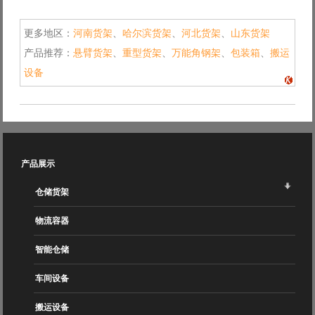
更多地区：
河南货架
、
哈尔滨货架
、
河北货架
、
山东货架
产品推荐：
悬臂货架
、
重型货架
、
万能角钢架
、
包装箱
、
搬运
设备
产品展示
仓储货架
物流容器
智能仓储
车间设备
搬运设备