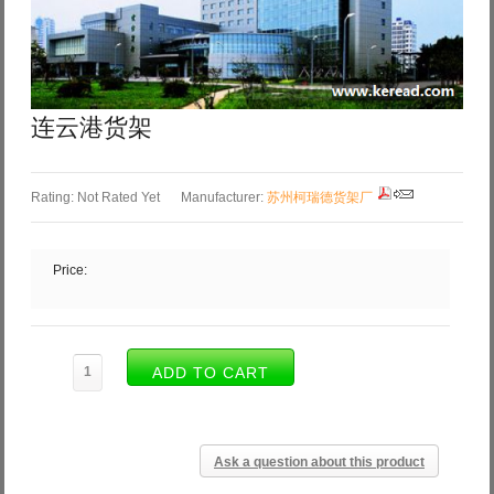
Log in with Facebook
Forgot your password?
Forgot your username?
连云港货架
Rating: Not Rated Yet
Manufacturer:
苏州柯瑞德货架厂
Price:
Ask a question about this product