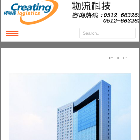
Login
or
Register
User Name
Password
Remember Me