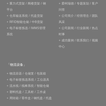
+
重力式货架
/
阁楼货架
/
钢
+
爱柯瑞德
/
专题策划
/
客户
平台
问答
+
仓库输送系统
/
托盘货架
+
公司简介
/
经营理念
/
团队
+
RFID智能仓储
/
中B货架
风采
+
电子标签拣选
/
IWMS管理
+
公司新闻
/
行业新闻
/
热点
系统
时事
+
成功案例
/
联系我们
/
视频
中心
「物流设备」
+
物流容器
/
仓储笼
/
包装箱
+
电子标签拣选系统
/
工位器具
+
流水线
/
线棒系统
/
智能仓储
+
塑料托盘
/
工具柜
/
工作桌
+
周转箱
/
零件盒
/
钢托盘
/
托盘