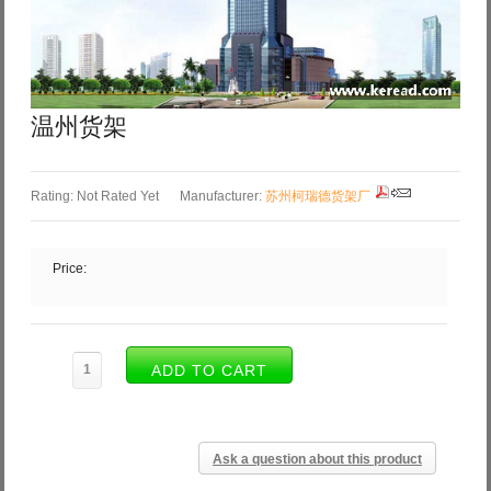
Log in with Facebook
Forgot your password?
Forgot your username?
温州货架
Rating: Not Rated Yet
Manufacturer:
苏州柯瑞德货架厂
Price:
Ask a question about this product