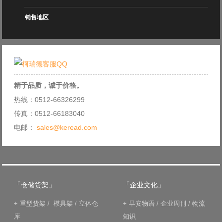
销售地区
精于品质，诚于价格。
热线：0512-66326299
传真：0512-66183040
电邮：
sales@keread.com
「仓储货架」
「企业文化」
+
重型货架
/
模具架
/
立体仓
+
早安物语
/
企业周刊
/
物流
库
知识