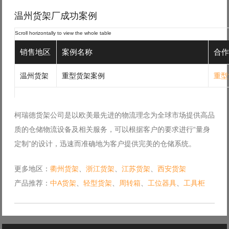
温州货架厂成功案例
销售地区
案例名称
合作
温州货架
重型货架案例
重型
柯瑞德货架公司是以欧美最先进的物流理念为全球市场提供高品
质的仓储物流设备及相关服务，可以根据客户的要求进行“量身
定制”的设计，迅速而准确地为客户提供完美的仓储系统。
更多地区：
衢州货架
、
浙江货架
、
江苏货架
、
西安货架
产品推荐：
中A货架
、
轻型货架
、
周转箱
、
工位器具
、
工具柜