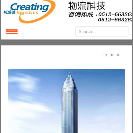
Login
or
Register
User Name
Password
Remember Me