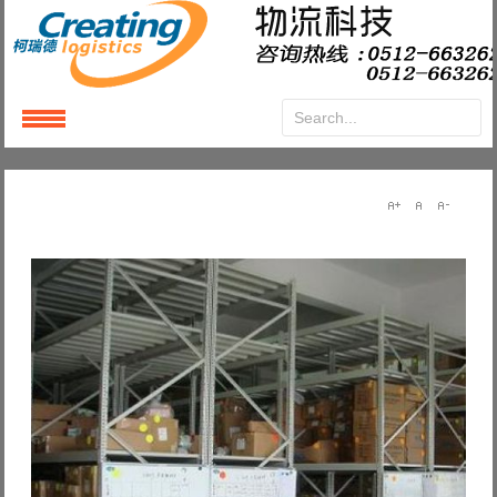
Login
or
Register
User Name
Password
Remember Me