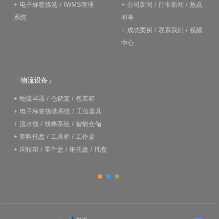
+
电子标签拣选
/
IWMS管理
+
公司新闻
/
行业新闻
/
热点
系统
时事
+
成功案例
/
联系我们
/
视频
中心
「物流设备」
+
物流容器
/
仓储笼
/
包装箱
+
电子标签拣选系统
/
工位器具
+
流水线
/
线棒系统
/
智能仓储
+
塑料托盘
/
工具柜
/
工作桌
+
周转箱
/
零件盒
/
钢托盘
/
托盘