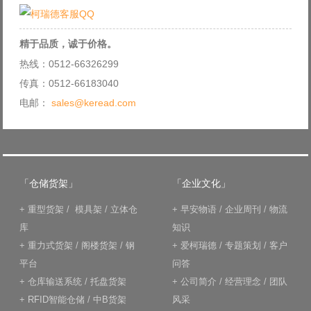
精于品质，诚于价格。
热线：0512-66326299
传真：0512-66183040
电邮：
sales@keread.com
「仓储货架」
「企业文化」
+
重型货架
/
模具架
/
立体仓
+
早安物语
/
企业周刊
/
物流
库
知识
+
重力式货架
/
阁楼货架
/
钢
+
爱柯瑞德
/
专题策划
/
客户
平台
问答
+
仓库输送系统
/
托盘货架
+
公司简介
/
经营理念
/
团队
+
RFID智能仓储
/
中B货架
风采