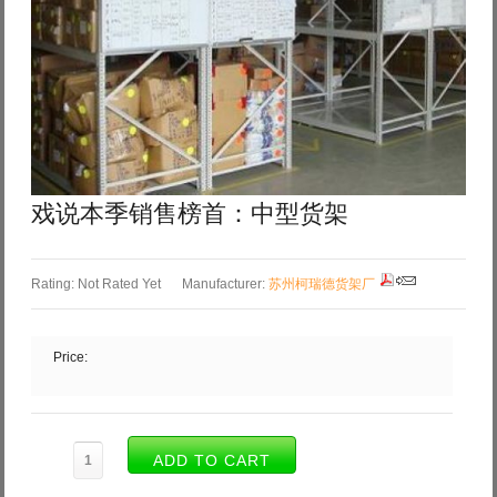
Log in with Facebook
Forgot your password?
Forgot your username?
戏说本季销售榜首：中型货架
Rating: Not Rated Yet
Manufacturer:
苏州柯瑞德货架厂
Price: