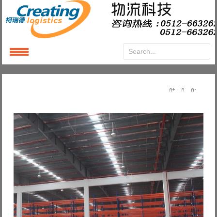
Login
or
Register
User Name
Password
Remember Me