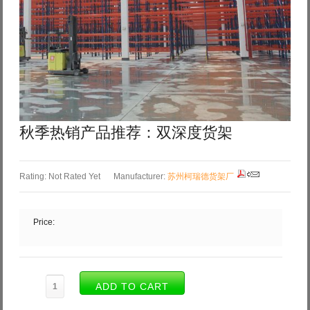
Log in with Facebook
Forgot your password?
Forgot your username?
秋季热销产品推荐：双深度货架
Rating: Not Rated Yet
Manufacturer:
苏州柯瑞德货架厂
Price: