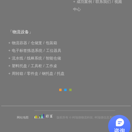
+
成功案例
/
联系我们
/
视频
中心
「物流设备」
+
物流容器
/
仓储笼
/
包装箱
+
电子标签拣选系统
/
工位器具
+
流水线
/
线棒系统
/
智能仓储
+
塑料托盘
/
工具柜
/
工作桌
+
周转箱
/
零件盒
/
钢托盘
/
托盘
网站地图
版权所有 © 柯瑞德物流科技, 柯瑞德信息系统