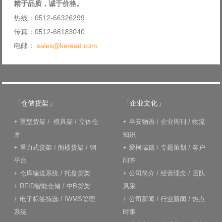
精于品质，诚于价格。
热线：0512-66326299
传真：0512-66183040
电邮：
sales@keread.com
「仓储货架」
「企业文化」
+
重型货架
/
模具架
/
立体仓
+
早安物语
/
企业周刊
/
物流
库
知识
+
重力式货架
/
阁楼货架
/
钢
+
爱柯瑞德
/
专题策划
/
客户
平台
问答
+
仓库输送系统
/
托盘货架
+
公司简介
/
经营理念
/
团队
+
RFID智能仓储
/
中B货架
风采
+
电子标签拣选
/
IWMS管理
+
公司新闻
/
行业新闻
/
热点
系统
时事