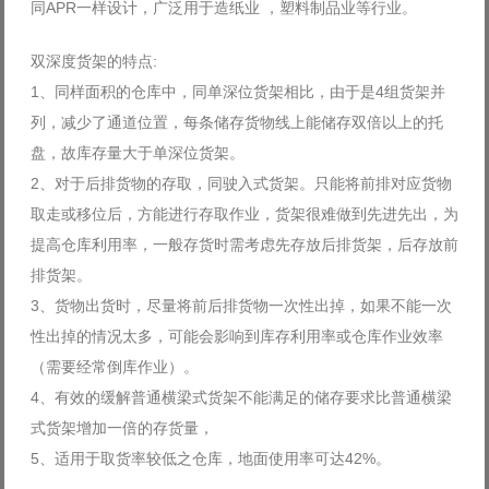
同APR一样设计，广泛用于造纸业 ，塑料制品业等行业。
双深度货架的特点:
1、同样面积的仓库中，同单深位货架相比，由于是4组货架并
列，减少了通道位置，每条储存货物线上能储存双倍以上的托
盘，故库存量大于单深位货架。
2、对于后排货物的存取，同驶入式货架。只能将前排对应货物
取走或移位后，方能进行存取作业，货架很难做到先进先出，为
提高仓库利用率，一般存货时需考虑先存放后排货架，后存放前
排货架。
3、货物出货时，尽量将前后排货物一次性出掉，如果不能一次
性出掉的情况太多，可能会影响到库存利用率或仓库作业效率
（需要经常倒库作业）。
4、有效的缓解普通横梁式货架不能满足的储存要求比普通横梁
式货架增加一倍的存货量，
5、适用于取货率较低之仓库，地面使用率可达42%。