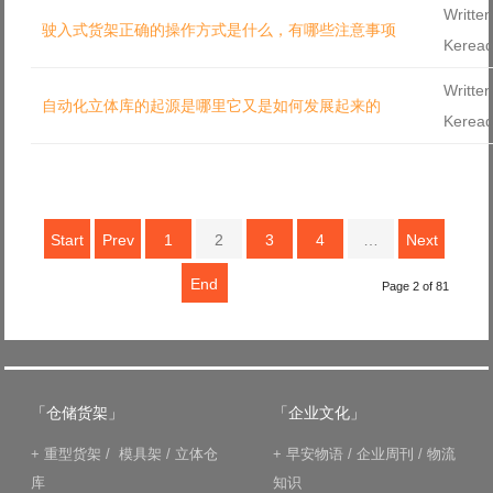
Written
驶入式货架正确的操作方式是什么，有哪些注意事项
Kerea
Written
自动化立体库的起源是哪里它又是如何发展起来的
Kerea
Start
Prev
1
2
3
4
…
Next
End
Page 2 of 81
「仓储货架」
「企业文化」
+
重型货架
/
模具架
/
立体仓
+
早安物语
/
企业周刊
/
物流
库
知识