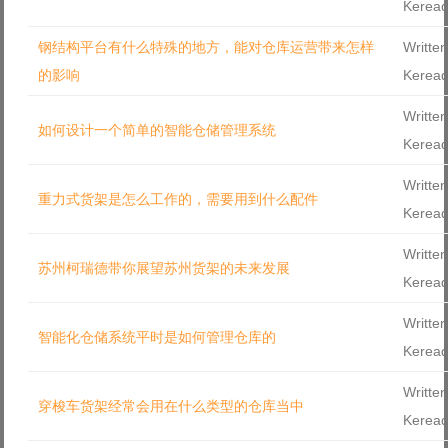
Kerea
Log in with Facebook
钢结构平台有什么特殊的地方，能对仓库运营带来怎样
Written
Forgot your password?
Forgot your username?
的影响
Kerea
Written
如何设计一个简单的智能仓储管理系统
Kerea
Written
重力式货架是怎么工作的，需要用到什么配件
Kerea
Written
苏州柯瑞德带你展望苏州货架的未来发展
Kerea
Written
智能化仓储系统平时是如何管理仓库的
Kerea
Written
穿梭车货架经常会用在什么类型的仓库当中
Kerea