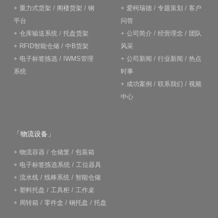
+
重力式货架
/
阁楼货架
/
钢
+
爱柯瑞德
/
专题策划
/
客户
平台
问答
+
仓库输送系统
/
托盘货架
+
公司简介
/
经营理念
/
团队
+
RFID智能仓储
/
中B货架
风采
+
电子标签拣选
/
IWMS管理
+
公司新闻
/
行业新闻
/
热点
系统
时事
+
成功案例
/
联系我们
/
视频
中心
「物流设备」
+
物流容器
/
仓储笼
/
包装箱
+
电子标签拣选系统
/
工位器具
+
流水线
/
线棒系统
/
智能仓储
+
塑料托盘
/
工具柜
/
工作桌
+
周转箱
/
零件盒
/
钢托盘
/
托盘