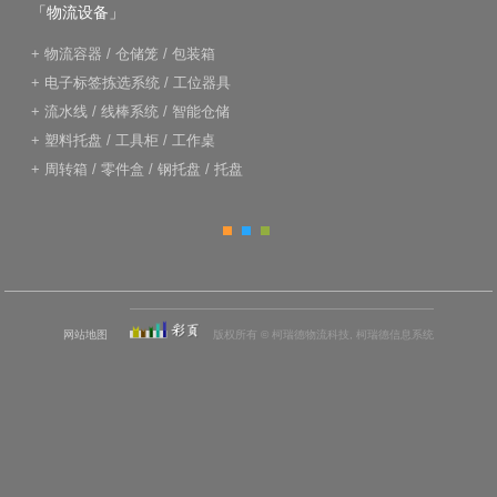
「物流设备」
+
物流容器
/
仓储笼
/
包装箱
+
电子标签拣选系统
/
工位器具
+
流水线
/
线棒系统
/
智能仓储
+
塑料托盘
/
工具柜
/
工作桌
+
周转箱
/
零件盒
/
钢托盘
/
托盘
网站地图
版权所有 © 柯瑞德物流科技, 柯瑞德信息系统