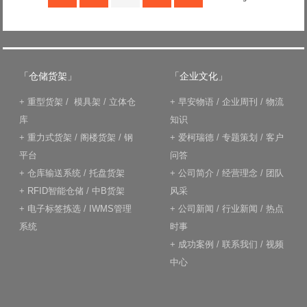
「仓储货架」
「企业文化」
+
重型货架
/
模具架
/
立体仓
+
早安物语
/
企业周刊
/
物流
库
知识
+
重力式货架
/
阁楼货架
/
钢
+
爱柯瑞德
/
专题策划
/
客户
平台
问答
+
仓库输送系统
/
托盘货架
+
公司简介
/
经营理念
/
团队
+
RFID智能仓储
/
中B货架
风采
+
电子标签拣选
/
IWMS管理
+
公司新闻
/
行业新闻
/
热点
系统
时事
+
成功案例
/
联系我们
/
视频
中心