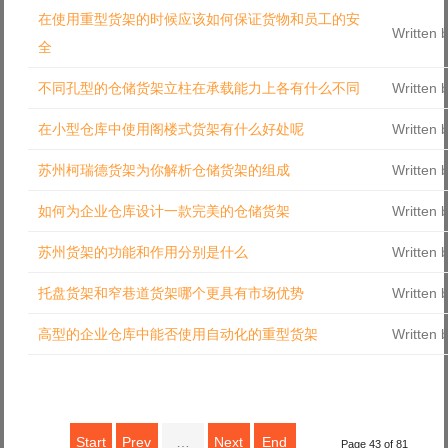
在使用重型货架的时候应该如何保证货物和员工的安
Log in with Facebook
Written 
全
Forgot your password?
Forgot your username?
不同孔型的仓储货架立柱在承载能力上各有什么不同
Written 
在小型仓库中使用阁楼式货架有什么好处呢
Written 
苏州柯瑞德货架为你解析仓储货架的组成
Written 
如何为企业仓库设计一款完美的仓储货架
Written 
苏州货架的功能和作用分别是什么
Written 
托盘货架和窄巷道货架哪个更具有市场优势
Written 
高型的企业仓库中能否使用自动化的重型货架
Written 
Start
Prev
…
Next
End
Page 43 of 81