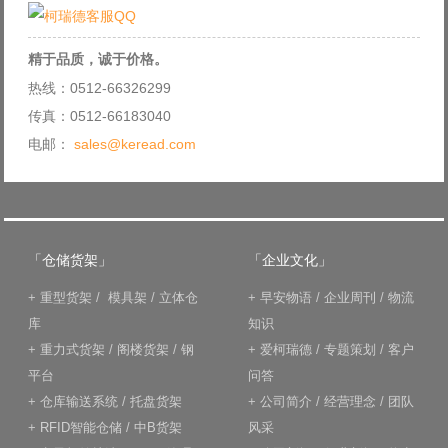
精于品质，诚于价格。
热线：0512-66326299
传真：0512-66183040
电邮：
sales@keread.com
「仓储货架」
「企业文化」
+
重型货架
/
模具架
/
立体仓
+
早安物语
/
企业周刊
/
物流
库
知识
+
重力式货架
/
阁楼货架
/
钢
+
爱柯瑞德
/
专题策划
/
客户
平台
问答
+
仓库输送系统
/
托盘货架
+
公司简介
/
经营理念
/
团队
+
RFID智能仓储
/
中B货架
风采