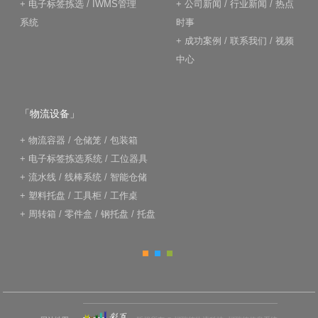
+
电子标签拣选
/
IWMS管理
+
公司新闻
/
行业新闻
/
热点
系统
时事
+
成功案例
/
联系我们
/
视频
中心
「物流设备」
+
物流容器
/
仓储笼
/
包装箱
+
电子标签拣选系统
/
工位器具
+
流水线
/
线棒系统
/
智能仓储
+
塑料托盘
/
工具柜
/
工作桌
+
周转箱
/
零件盒
/
钢托盘
/
托盘