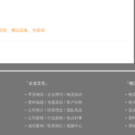
货架
、
搬运设备
、
包装箱
「企业文化」
「物
+
早安物语
/
企业周刊
/
物流知识
+
物
+
爱柯瑞德
/
专题策划
/
客户问答
+
电
+
公司简介
/
经营理念
/
团队风采
+
流
+
公司新闻
/
行业新闻
/
热点时事
+
塑
+
成功案例
/
联系我们
/
视频中心
+
周