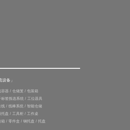
流设备」
流容器
/
仓储笼
/
包装箱
子标签拣选系统
/
工位器具
水线
/
线棒系统
/
智能仓储
料托盘
/
工具柜
/
工作桌
转箱
/
零件盒
/
钢托盘
/
托盘