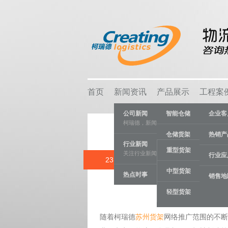
首页
新闻资讯
产品展示
工程案
公司新闻
智能仓储
企业客
柯瑞德，新闻资讯
仓储货架
热销产
行业新闻
重型货架
关注行业新闻，推动行业发展。
物流容器
行业应
23 MAR
新客户
中型货架
热点时事
车间设备
销售地
Category:
客
轻型货架
线棒系统
随着柯瑞德
苏州货架
网络推广范围的不断