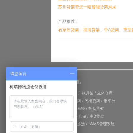
苏州货架带您一睹智能货架风采
产品推荐：
石家庄货架
、
福清货架
、
中A货架
、
重型
请您留言
「仓储货架」
柯瑞德物流仓储设备
+
重型货架
/
模具架
/
立体仓库
+
重力式货架
/
阁楼货架
/
钢平台
+
仓库输送系统
/
托盘货架
+
RFID智能仓储
/
中B货架
+
电子标签拣选
/
IWMS管理系统