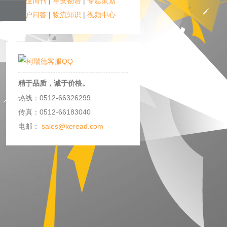
企业周刊
|
早安物语
|
专题策划
客户问答
|
物流知识
|
视频中心
精于品质，诚于价格。
热线：0512-66326299
传真：0512-66183040
电邮：
sales@keread.com