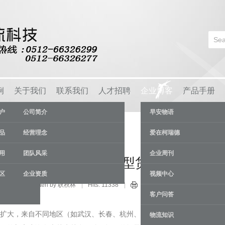
例
关于我们
联系我们
人才招聘
企业博客
产品手册
户
公司简介
早安物语
品
经营理念
爱在柯瑞德
用
团队风采
企业周刊
如何确定该选用哪种类型货架？
区
企业资质
视频中心
户问答
Written by 耿秋林
Hits: 11338
23 Mar
客户问答
扩大，来自不同地区（如武汉、长春、杭州、马来西亚等）、不同行
物流知识