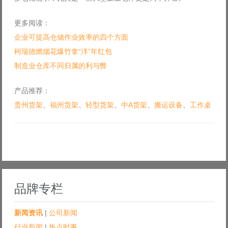
更多阅读：
企业可提高仓储作业效率的四个方面
柯瑞德燃烟花爆竹拿“洋”年红包
制造业仓库不同归属的利与弊
产品推荐：
贵州货架
、
福州货架
、
轻型货架
、
中A货架
、
搬运设备
、
工作桌
品牌专栏
新闻资讯
|
公司新闻
行业新闻
|
热点时事