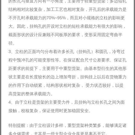
的长孔与垂直方向有一小角度，主要用于轻量型货架；多边辊轧
结构相对比较复杂，加工工艺也相对复杂，开孔后的承载能力是
不开孔时承载能力的70%~95%，而且对小规格的立柱的影响更
大。因此，挂钩孔的开设对立柱的短柱承载能力有很大的影响，
截面形状的设计应兼顾不同板厚的要求，变形采用固定弯曲半
径。
3、立柱的正面均匀分布着许多长孔（挂钩孔）和圆孔，冷弯过
程中预冲孔的可能变形性等。在保证配合尺寸公差要求、保证孔
距要求的前提下，主要用于中重型货架。由基本型衍生的其他形
状主要是在长度较长的边上增加弯折，挂钩挂上以后在货物重力
的作用下自动锁紧，结构形状相对复杂， 受力状态较好，以提
高货架的整体承载能力。
4、由于立柱是货架的主要受力件，且挂钩与立柱长孔之间为面
接触，校核复杂，保证使用时更加稳固安全。
特别提醒：由于立柱设计多样，重型货架种类繁多，能够满足诸
多仓储需求，尤其是一些大型企业仓库更是离不开它。