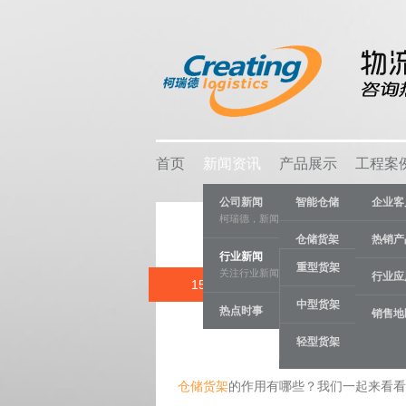
首页
新闻资讯
产品展示
工程案
公司新闻
智能仓储
企业客
柯瑞德，新闻资讯
仓储货架
热销产
行业新闻
重型货架
关注行业新闻，推动行业发展。
物流容器
行业应
15 APR
中型货架
热点时事
车间设备
销售地
Category:
行
轻型货架
线棒系统
仓储货架
的作用有哪些？我们一起来看看