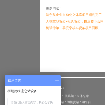
更多阅读：
济宁某企业自动化立体库项目顺利完工
无锡重型货架+模具货架，快速签下合同
柯瑞德第一季度穿梭车货架项目回顾
请您留言
「仓储货架」
柯瑞德物流仓储设备
+
重型货架
/
模具架
/
立体仓库
+
重力式货架
/
阁楼货架
/
钢平台