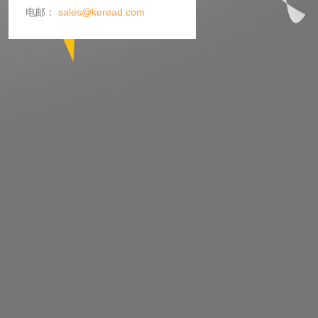
电邮：
sales@keread.com