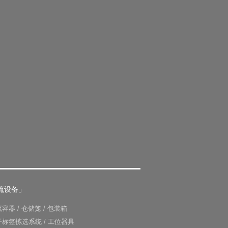
流设备」
流容器
/
仓储笼
/
包装箱
子标签拣选系统
/
工位器具