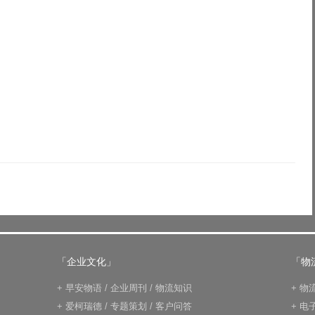
「企业文化」
「物
+
早安物语
/
企业周刊
/
物流知识
+
物
+
爱柯瑞德
/
专题策划
/
客户问答
+
电