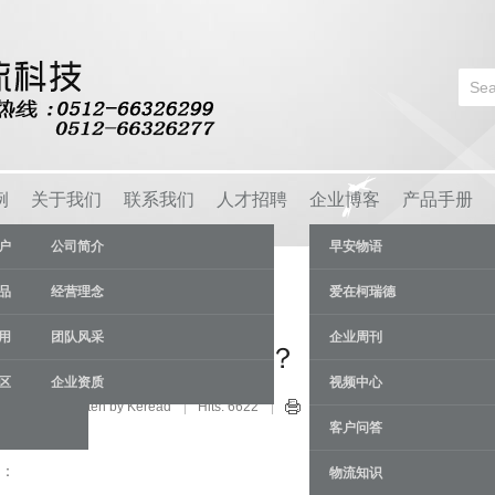
例
关于我们
联系我们
人才招聘
企业博客
产品手册
户
公司简介
早安物语
品
经营理念
爱在柯瑞德
用
团队风采
企业周刊
仓储货架的作用有哪些？
区
企业资质
视频中心
业新闻
Written by Keread
Hits: 6622
15 Apr
客户问答
：
物流知识