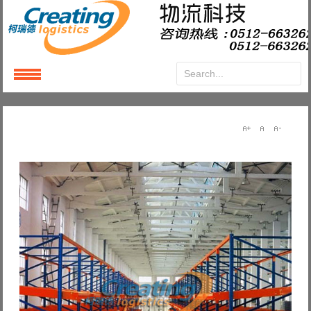
Login
or
Register
User Name
Password
Remember Me