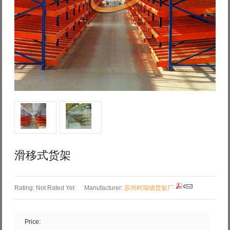
Log in with Facebook
Forgot your password?
Forgot your username?
滑移式货架
Rating: Not Rated Yet
Manufacturer:
苏州柯瑞德货架厂
Price: