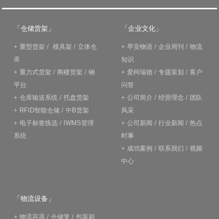
「仓储货架」
「企业文化」
+
重型货架
/
模具架
/
立体仓
+
早安物语
/
企业周刊
/
物流
库
知识
+
重力式货架
/
阁楼货架
/
钢
+
爱柯瑞德
/
专题策划
/
客户
平台
问答
+
仓库输送系统
/
托盘货架
+
公司简介
/
经营理念
/
团队
+
RFID智能仓储
/
中B货架
风采
+
电子标签拣选
/
IWMS管理
+
公司新闻
/
行业新闻
/
热点
系统
时事
+
成功案例
/
联系我们
/
视频
中心
「物流设备」
+
物流容器
/
仓储笼
/
包装箱